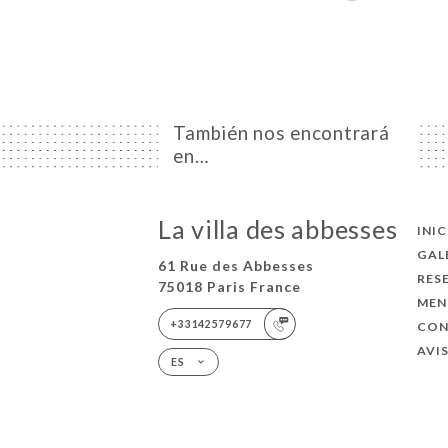
También nos encontrará
en…
La villa des abbesses
INI
GAL
61 Rue des Abbesses
RES
75018 Paris France
MEN
+33142579677
CO
AVI
ES