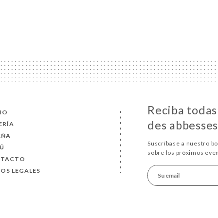
Reciba todas 
CIO
des abbesses
ERÍA
EÑA
Suscríbase a nuestro b
Ú
sobre los próximos eve
NTACTO
SOS LEGALES