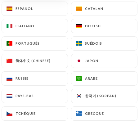
ESPAÑOL
ESPAÑOL
CATALAN
CATALAN
278 AVIS
RESTAURANT FRANÇAIS
ITALIANO
ITALIANO
DEUTSH
DEUTSH
61 Rue Des Abbesses
75018 Paris France
PORTUGUÊS
PORTUGUÊS
SUÉDOIS
SUÉDOIS
简体中文 (CHINESE)
简体中文 (CHINESE)
JAPON
JAPON
RUSSIE
RUSSIE
ARABE
ARABE
한국어 (KOREAN)
한국어 (KOREAN)
PAYS-BAS
PAYS-BAS
TCHÉQUIE
TCHÉQUIE
GRECQUE
GRECQUE
Qui sommes nous?