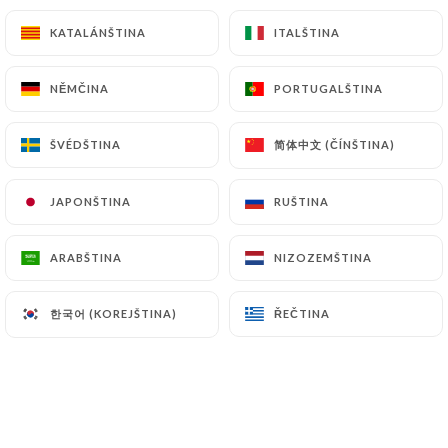
26.90€
KATALÁNŠTINA
KATALÁNŠTINA
ITALŠTINA
ITALŠTINA
Cuisse de canard
NĚMČINA
NĚMČINA
PORTUGALŠTINA
PORTUGALŠTINA
Pommes Charlotte en persillade, jus de canard au
miel, salade
简体中文 (ČÍNŠTINA)
简体中文 (ČÍNŠTINA)
ŠVÉDŠTINA
ŠVÉDŠTINA
20.90€
JAPONŠTINA
JAPONŠTINA
RUŠTINA
RUŠTINA
Demi-poulet rôti aux 4 épices
Jus de poulet aux épices, frites maison, salade
ARABŠTINA
ARABŠTINA
NIZOZEMŠTINA
NIZOZEMŠTINA
19.90€
한국어 (KOREJŠTINA)
한국어 (KOREJŠTINA)
ŘEČTINA
ŘEČTINA
Travers de porc laqué au miel et soja
Frites maison et salade
19.90€
Assiette brochettes