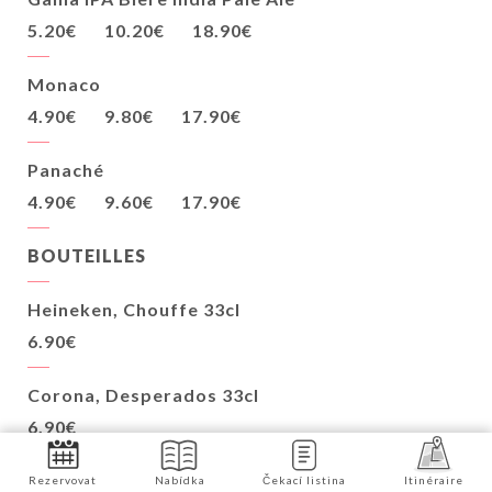
5.20€
10.20€
18.90€
Monaco
4.90€
9.80€
17.90€
Panaché
4.90€
9.60€
17.90€
BOUTEILLES
Heineken, Chouffe 33cl
6.90€
Corona, Desperados 33cl
6.90€
Corona 0%, Heineken 0% 33cl
Rezervovat
Nabídka
Čekací listina
Itinéraire