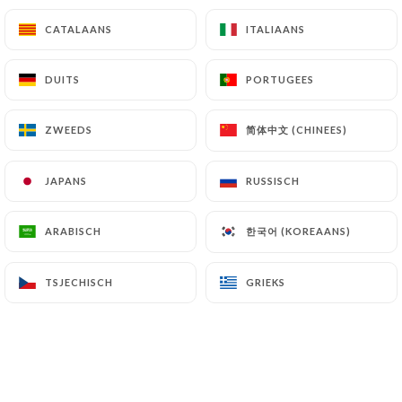
26.90€
CATALAANS
CATALAANS
ITALIAANS
ITALIAANS
Cuisse de canard
DUITS
DUITS
PORTUGEES
PORTUGEES
Pommes Charlotte en persillade, jus de canard au
miel, salade
简体中文 (CHINEES)
简体中文 (CHINEES)
ZWEEDS
ZWEEDS
20.90€
JAPANS
JAPANS
RUSSISCH
RUSSISCH
Demi-poulet rôti aux 4 épices
Jus de poulet aux épices, frites maison, salade
한국어 (KOREAANS)
한국어 (KOREAANS)
ARABISCH
ARABISCH
19.90€
TSJECHISCH
TSJECHISCH
GRIEKS
GRIEKS
Travers de porc laqué au miel et soja
Frites maison et salade
19.90€
Assiette brochettes